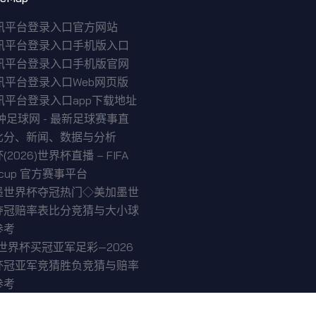
视讯平台登录入口官方网站
视讯平台登录入口手机版入口
视讯平台登录入口手机版官网
讯平台登录入口Web网页版
讯平台登录入口app下载地址
钟足球网 - 最新足球赛事直
比分、新闻、数据与分析
2026)世界杯直播 – FIFA
ldcup 官方赛事平台
墨世界杯夺冠热门◇美加墨世
夺冠赔率表比分竞猜与大小球
参考
6世界杯买冠亚军足彩—2026
杯冠亚军竞猜胜负竞猜与赔率
参考
026世界杯买◆2026买世界