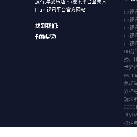
运行,享受乐趣,pa视讯平台登录入
口,pa视讯平台官方网站.
pa
pa
找到我们:
pa
pa视
pa视
90分
播、
世界杯(
Wor
美加
界杯
玩法
202
世界
投注
深度2