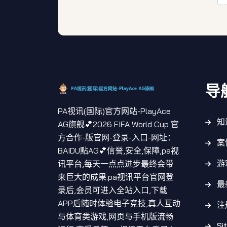
导
PA视讯(国际)官方网站-PlayAce
知
AG旗舰💕2026 FIFA World Cup 官
方合作-版官网-登录-入口-网址：
案
BAIDU點AG💕信誉,安全,保障,pa视
游
讯平台,每天一点点进步最终会带
来巨大的成果.pa视讯平台官网登
最
录后,会员可进入全站入口,下载
APP后随时体验电子竞技,真人互动
注
与体育类游戏,网页与手机版流畅
Si