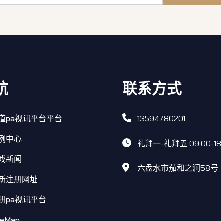
航
联系方式
道pa视讯平台平台
13594780201
例中心
礼拜一-礼拜五 09:00-18
戏新闻
六盘水市茄和之涧58号
新注册网址
册pa视讯平台
teMap