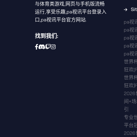
与体育类游戏,网页与手机版流畅
Si
运行,享受乐趣,pa视讯平台登录入
口,pa视讯平台官方网站.
pa
pa
找到我们:
pa
pa视
pa视
世界杯
狂欢(FI
世界杯
狂欢|FI
202
间+
引
专业
平台
202