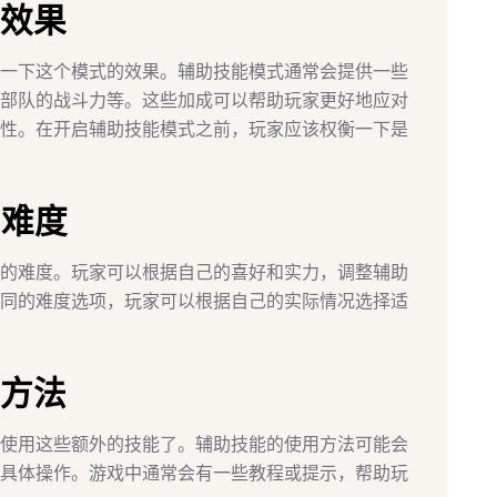
的效果
一下这个模式的效果。辅助技能模式通常会提供一些
部队的战斗力等。这些加成可以帮助玩家更好地应对
性。在开启辅助技能模式之前，玩家应该权衡一下是
的难度
的难度。玩家可以根据自己的喜好和实力，调整辅助
同的难度选项，玩家可以根据自己的实际情况选择适
用方法
使用这些额外的技能了。辅助技能的使用方法可能会
具体操作。游戏中通常会有一些教程或提示，帮助玩