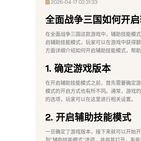
2026-04-17 02:31:33
全面战争三国如何开启
在全面战争三国这款游戏中，辅助技能模式
启辅助技能模式，玩家可以在游戏中获得额
方面详细介绍如何开启辅助技能模式，帮助
1. 确定游戏版本
在开启辅助技能模式之前，首先需要确定游
模式的开启方式也有所不同。通常，游戏的
的选项，玩家可以在这里进行相关设置。
2. 开启辅助技能模式
一旦确定了游戏版本，接下来就可以开始开
到“辅助技能模式”选项，并将其打开。有