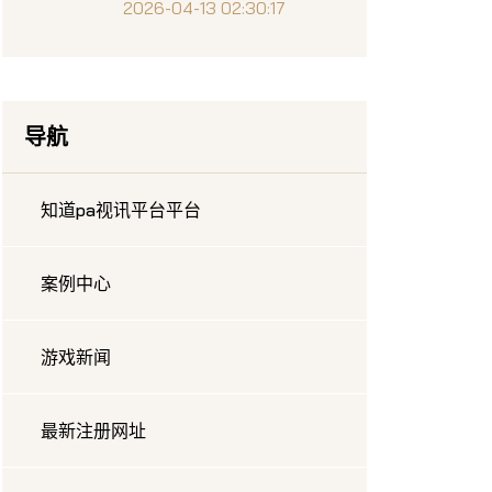
2026-04-13 02:30:17
导航
知道pa视讯平台平台
案例中心
游戏新闻
最新注册网址