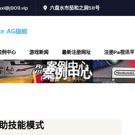
xi@j909.vip
六盘水市茄和之涧58号
案例中心
游戏新闻
最新注册网址
注册pa视讯平
案例中心
首页
案例中心
助技能模式